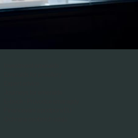
Investment emeralds
Emeralds for jewellery
Expert advice
Journeys for emeralds
E-book - Průvodce smaragdy
Financování a podpora EU
Ochrana osobních údajů