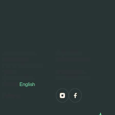
Jorge Zorro, s.r.o.
IČ 28538340
Újezd 450/40
DIČ CZ28538340
Praha 1 - Malá Strana
118 00
UniCredit Bank
Česká republika
2102176567/2700
Čeština
English
Follow us