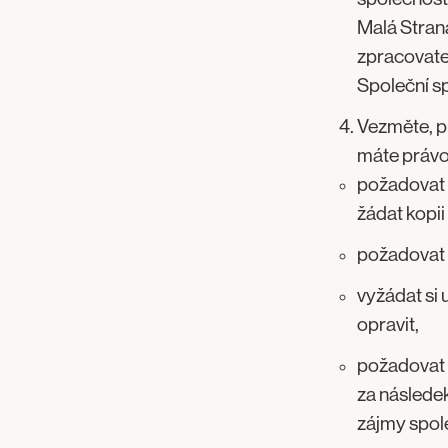
Malá Stran
zpracovatel
Společní sp
Vezměte, p
máte právo
požadovat 
žádat kopii
požadovat 
vyžádat si 
opravit,
požadovat 
za následek
zájmy spol