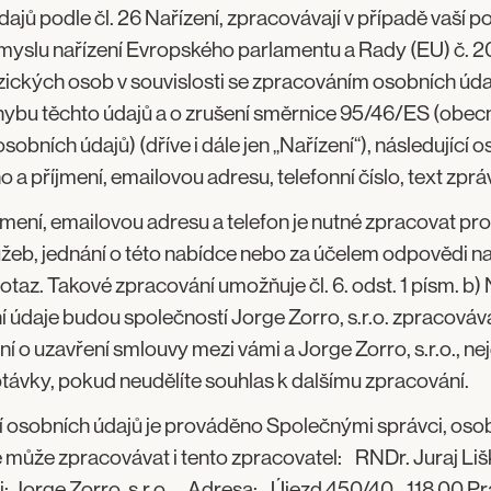
ajů podle čl. 26 Nařízení, zpracovávají v případě vaší 
smyslu nařízení Evropského parlamentu a Rady (EU) č. 
zických osob v souvislosti se zpracováním osobních úda
ybu těchto údajů a o zrušení směrnice 95/46/ES (obecn
sobních údajů) (dříve i dále jen „Nařízení“), následující 
o a příjmení, emailovou adresu, telefonní číslo, text zprá
mení, emailovou adresu a telefon je nutné zpracovat pro
užeb, jednání o této nabídce nebo za účelem odpovědi n
taz. Takové zpracování umožňuje čl. 6. odst. 1 písm. b) 
í údaje budou společností Jorge Zorro, s.r.o. zpracová
í o uzavření smlouvy mezi vámi a Jorge Zorro, s.r.o., nej
távky, pokud neudělíte souhlas k dalšímu zpracování.
 osobních údajů je prováděno Společnými správci, osob
 může zpracovávat i tento zpracovatel: RNDr. Juraj Lišk
i: Jorge Zorro, s.r.o., Adresa: Újezd 450/40 118 00 Pr