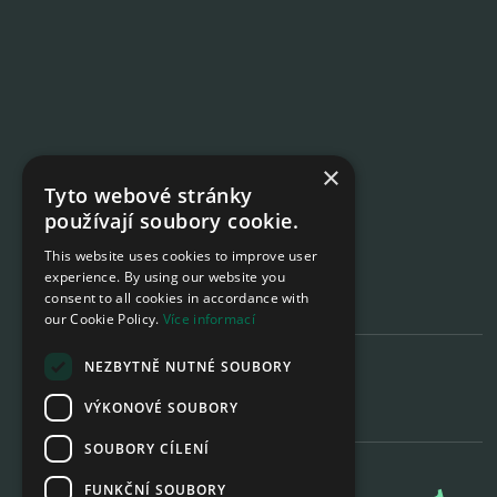
×
Tyto webové stránky
používají soubory cookie.
This website uses cookies to improve user
+420 724 140 151
experience. By using our website you
consent to all cookies in accordance with
our Cookie Policy.
Více informací
NEZBYTNĚ NUTNÉ SOUBORY
info@gmystery.cz
VÝKONOVÉ SOUBORY
SOUBORY CÍLENÍ
FUNKČNÍ SOUBORY