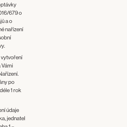
poptávky
2016/679 o
jů a o
é nařízení
osobní
vy.
 vytvoření
a Vámi
Nařízení.
vány po
déle 1 rok
ní údaje
a, jednatel
aha 1 –