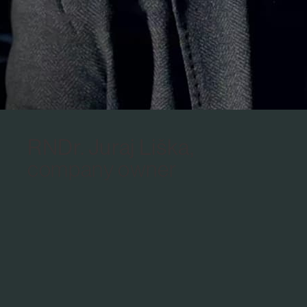
RNDr. Juraj Liška,
company owner