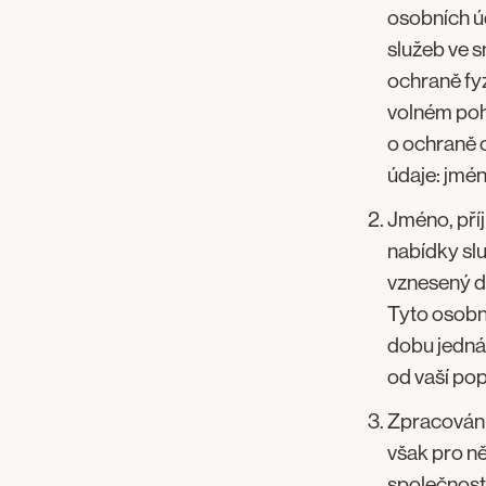
osobních úd
služeb ve 
ochraně fy
volném poh
o ochraně o
údaje: jmén
Jméno, příj
nabídky sl
vznesený do
Tyto osobn
dobu jednán
od vaší pop
Zpracování
však pro ně
společnost