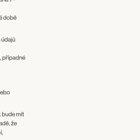
né době
 údajů
, případné
 nebo
k bude mít
adě, že
í,