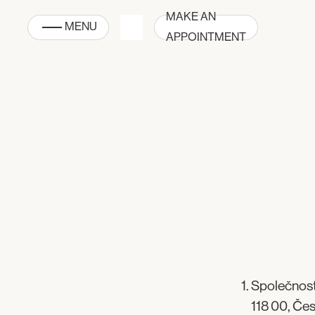
MAKE AN
MENU
APPOINTMENT
Společnost 
118 00, Če