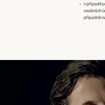
v případě 
osobních ú
případně n